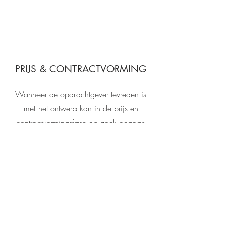
PRIJS & CONTRACTVORMING
Wanneer de opdrachtgever tevreden is
met het ontwerp kan in de prijs en
contractvormingsfase op zoek gegaan
worden naar een geschikte aannemer.
Hiermee kan vervolgens een contract
worden aangegaan.